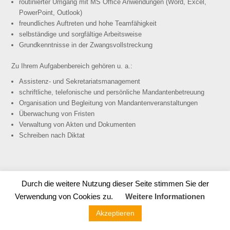
routinierter Umgang mit MS Office Anwendungen (Word, Excel,
PowerPoint, Outlook)
freundliches Auftreten und hohe Teamfähigkeit
selbständige und sorgfältige Arbeitsweise
Grundkenntnisse in der Zwangsvollstreckung
Zu Ihrem Aufgabenbereich gehören u. a.:
Assistenz- und Sekretariatsmanagement
schriftliche, telefonische und persönliche Mandantenbetreuung
Organisation und Begleitung von Mandantenveranstaltungen
Überwachung von Fristen
Verwaltung von Akten und Dokumenten
Schreiben nach Diktat
Durch die weitere Nutzung dieser Seite stimmen Sie der
Verwendung von Cookies zu.
Weitere Informationen
BRÜGGEHAGEN ARBEITSRECHT | Georgsplatz 19 | 30159
Hannover | 0511 / 807 407 0 |
info@dieArbeitsrechtler.de
|
Impressum
Akzeptieren
|
Datenschutz