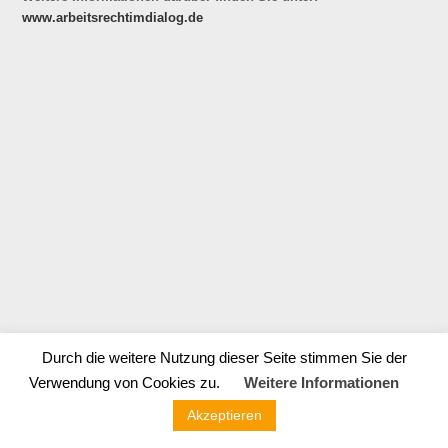
www.arbeitsrechtimdialog.de
Durch die weitere Nutzung dieser Seite stimmen Sie der
Verwendung von Cookies zu.
Weitere Informationen
BRÜGGEHAGEN ARBEITSRECHT | Georgsplatz 19 | 30159
Hannover | 0511 / 807 407 0 |
info@dieArbeitsrechtler.de
|
Impressum
Akzeptieren
|
Datenschutz